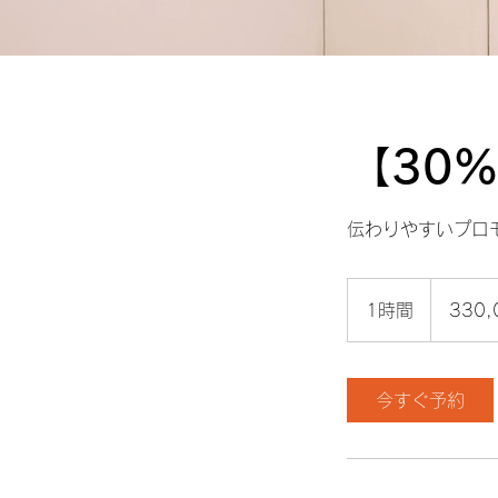
【30
伝わりやすいプロ
330,000
円〜
1時間
1
330
→231,000
円〜
時
今すぐ予約